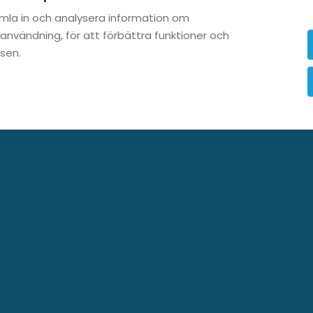
amla in och analysera information om
nvändning, för att förbättra funktioner och
tsen.