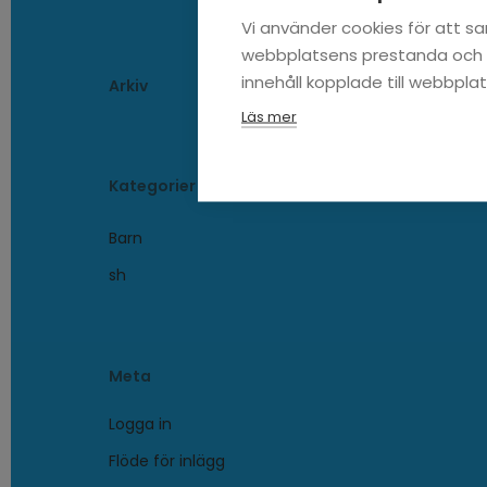
Vi använder cookies för att s
webbplatsens prestanda och a
innehåll kopplade till webbpla
Arkiv
Läs mer
Kategorier
Barn
sh
Meta
Logga in
Flöde för inlägg